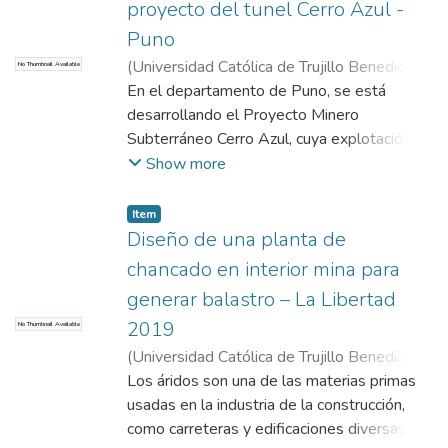
proyecto del tunel Cerro Azul -
Puno
(
Universidad Católica de Trujillo Benedicto
No Thumbnail Available
XVI
En el departamento de Puno, se está
,
2018
)
Valderrama Fernandez,
Eleodoro Jorge
desarrollando el Proyecto Minero
;
Saldaña Milla, Fernando
Arístides
Subterráneo Cerro Azul, cuya explotación
del yacimiento es de oro y plata.
Show more
Actualmente la concesión minera está
desarrollando un plan de expansión en tal
Item
sentido se plantea la construcción de un
Diseño de una planta de
túnel de 8.0 kms., de longitud. De acuerdo a
chancado en interior mina para
la información el estudio debe plasmarse en
generar balastro – La Libertad
una longitud de 1,210 metros,
2019
No Thumbnail Available
encontrándose en el sector casi central de
la obra, en tal sentido se propondrá un tipo
(
Universidad Católica de Trujillo Benedicto
de sostenimiento para el tramo del estudio
XVI
Los áridos son una de las materias primas
,
2019
)
Quico Saavedra, Raul Rosario
;
en mención. Ante la necesidad de ampliar la
Vejarano Garcia, Milser Franthy
usadas en la industria de la construcción,
;
Valderrama
explotación del yacimiento se plantea la
Fernandez, Eleodoro Jorge
como carreteras y edificaciones diversas,