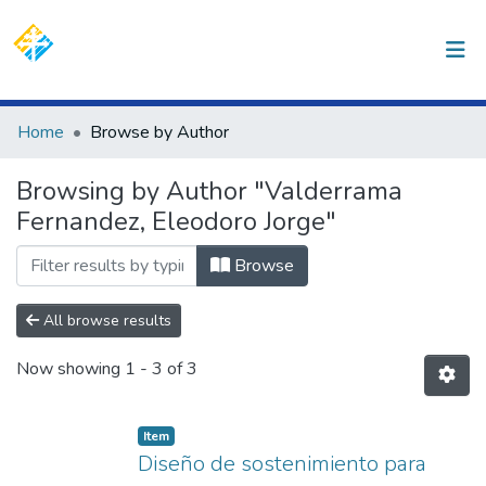
(current)
Log In
Communities & Collections
Home
Browse by Author
All of DSpace
Browsing by Author "Valderrama
Fernandez, Eleodoro Jorge"
Browse
All browse results
Now showing
1 - 3 of 3
Item
Diseño de sostenimiento para