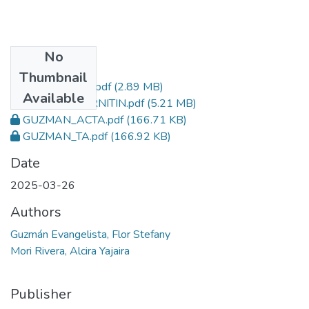
No
Files
Thumbnail
GUZMAN_TESIS.pdf
(2.89 MB)
Available
GUZMAN_TURNITIN.pdf
(5.21 MB)
GUZMAN_ACTA.pdf
(166.71 KB)
GUZMAN_TA.pdf
(166.92 KB)
Date
2025-03-26
Authors
Guzmán Evangelista, Flor Stefany
Mori Rivera, Alcira Yajaira
Publisher