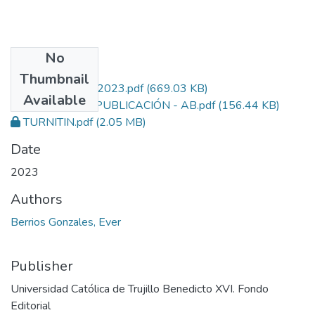
No
Files
Thumbnail
0042726870_T_2023.pdf
(669.03 KB)
Available
PERMISO DE PUBLICACIÓN - AB.pdf
(156.44 KB)
TURNITIN.pdf
(2.05 MB)
Date
2023
Authors
Berrios Gonzales, Ever
Publisher
Universidad Católica de Trujillo Benedicto XVI. Fondo
Editorial