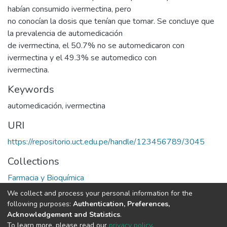
habían consumido ivermectina, pero
no conocían la dosis que tenían que tomar. Se concluye que
la prevalencia de automedicación
de ivermectina, el 50.7% no se automedicaron con
ivermectina y el 49.3% se automedico con
ivermectina.
Keywords
automedicación
,
ivermectina
URI
https://repositorio.uct.edu.pe/handle/123456789/3045
Collections
Farmacia y Bioquímica
We collect and process your personal information for the
Full item page
following purposes:
Authentication, Preferences,
Acknowledgement and Statistics
.
To learn more, please read our
privacy policy
.