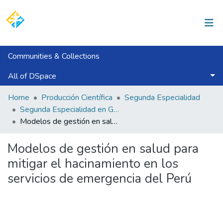
Log In
Communities & Collections
All of DSpace
Statistics
Home
Producción Científica
Segunda Especialidad
Segunda Especialidad en Gestión Pública y Gobernabilidad
Modelos de gestión en salud para mitigar el hacinamiento en los servicios de emergencia del Perú
Modelos de gestión en salud para
mitigar el hacinamiento en los
servicios de emergencia del Perú