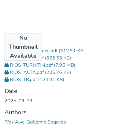
No
Files
Thumbnail
RIOS_TESIS resumen.pdf
(312.91 KB)
Available
RIOS_TESIS.pdf
(658.53 KB)
RIOS_TURNITIN.pdf
(7.95 MB)
RIOS_ACTA.pdf
(285.76 KB)
RIOS_TR.pdf
(128.81 KB)
Date
2025-03-13
Authors
Ríos Alva, Guillermo Segundo