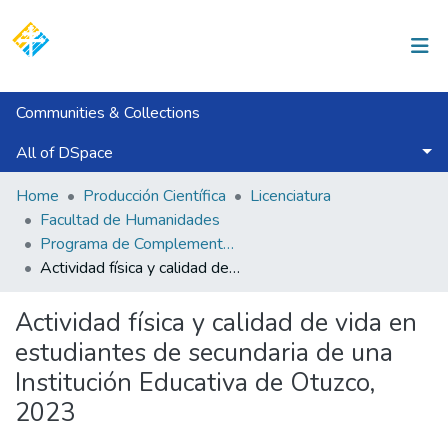
Log In
Communities & Collections
All of DSpace
Statistics
Home
Producción Científica
Licenciatura
Facultad de Humanidades
Programa de Complementación Universitaria
Actividad física y calidad de vida en estudiantes de secundaria de una Institución Educativa de Otuzco, 2023
Actividad física y calidad de vida en
estudiantes de secundaria de una
Institución Educativa de Otuzco,
2023