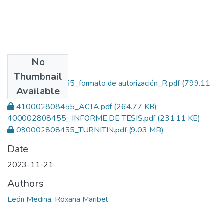
No
Files
Thumbnail
550002808455_formato de autorización_R.pdf
(799.11
Available
KB)
410002808455_ACTA.pdf
(264.77 KB)
400002808455_ INFORME DE TESIS.pdf
(231.11 KB)
080002808455_TURNITIN.pdf
(9.03 MB)
Date
2023-11-21
Authors
León Medina, Roxana Maribel