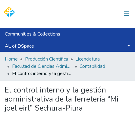
Log In
Communities & Collections
All of DSpace
Statistics
Home
Producción Científica
Licenciatura
Facultad de Ciencias Administrativas y Económicas
Contabilidad
El control interno y la gestión administrativa de la ferretería “Mi joel eirl” Sechura-Piura
El control interno y la gestión
administrativa de la ferretería “Mi
joel eirl” Sechura-Piura