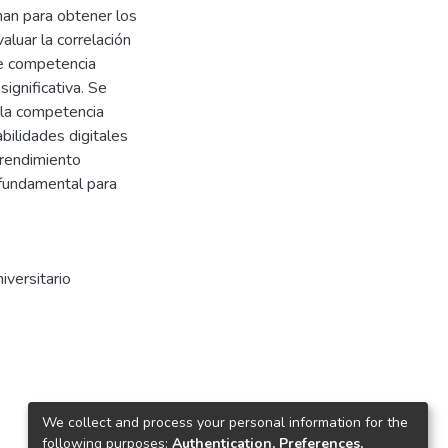
man para obtener los
aluar la correlación
le competencia
ignificativa. Se
 la competencia
bilidades digitales
 rendimiento
 fundamental para
iversitario
We collect and process your personal information for the
following purposes:
Authentication, Preferences,