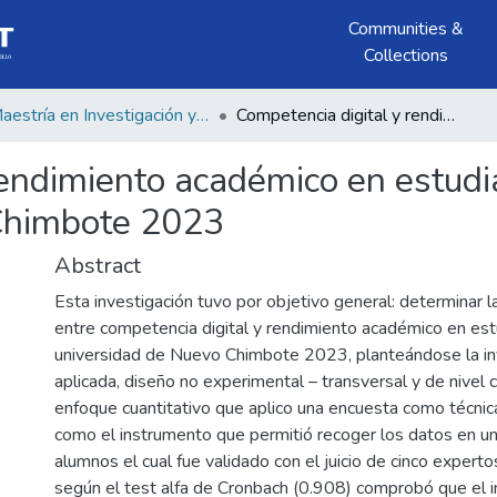
Communities &
Collections
Maestría en Investigación y Docencia Universitaria
Competencia digital y rendimiento académico en estudiantes de una universidad de Nuevo Chimbote 2023
rendimiento académico en estudi
Chimbote 2023
Abstract
Esta investigación tuvo por objetivo general: determinar l
entre competencia digital y rendimiento académico en es
universidad de Nuevo Chimbote 2023, planteándose la inv
aplicada, diseño no experimental – transversal y de nivel c
enfoque cuantitativo que aplico una encuesta como técnica
como el instrumento que permitió recoger los datos en u
alumnos el cual fue validado con el juicio de cinco experto
según el test alfa de Cronbach (0.908) comprobó que el 