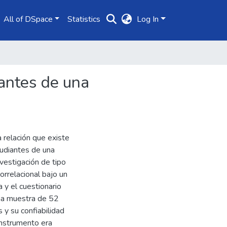
All of DSpace
Statistics
Log In
antes de una
a relación que existe
tudiantes de una
estigación de tipo
orrelacional bajo un
 y el cuestionario
na muestra de 52
s y su confiabilidad
instrumento era