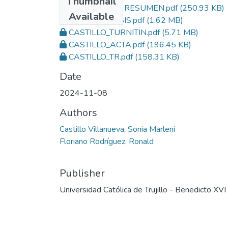
Thumbnail
CASTILLO_TESIS RESUMEN.pdf
(250.93 KB)
Available
CASTILLO_TESIS.pdf
(1.62 MB)
CASTILLO_TURNITIN.pdf
(5.71 MB)
CASTILLO_ACTA.pdf
(196.45 KB)
CASTILLO_TR.pdf
(158.31 KB)
Date
2024-11-08
Authors
Castillo Villanueva, Sonia Marleni
Floriano Rodríguez, Ronald
Publisher
Universidad Católica de Trujillo - Benedicto XVI