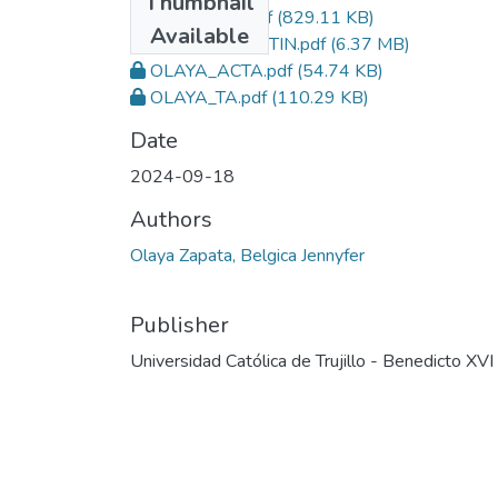
Thumbnail
OLAYA_TESIS.pdf
(829.11 KB)
Available
OLAYA_TURNITIN.pdf
(6.37 MB)
OLAYA_ACTA.pdf
(54.74 KB)
OLAYA_TA.pdf
(110.29 KB)
Date
2024-09-18
Authors
Olaya Zapata, Belgica Jennyfer
Publisher
Universidad Católica de Trujillo - Benedicto XVI