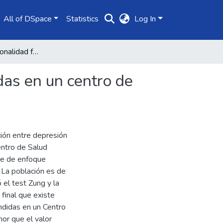
All of DSpace
Statistics
Log In
Depresión y funcionalidad familiar en gestantes atendidas en un centro de salud del distrito de Corrales, 2021
das en un centro de
ción entre depresión
entro de Salud
fue de enfoque
. La población es de
 el test Zung y la
final que existe
ndidas en un Centro
nor que el valor