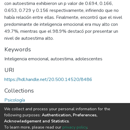
con autoestima exhibieron un p valor de 0.694, 0.166,
0.653, 0.729 y 0.156 respectivamente, infiriendo que no
había relación entre ellas. Finalmente, encontró que el nivel
predominante de inteligencia emocional era muy alto con
49.7%, mientras que el 98.9% destacó por presentar un
nivel de autoestima alto.
Keywords
Inteligencia emocional, autoestima, adolescentes
URI
https://hdl.handle.net/20.500.14520/8486
Collections
Psicología
We collect and process your personal information for the
Full item page
following purposes:
Authentication, Preferences,
Acknowledgement and Statistics
.
To learn more, please read our
privacy policy
.