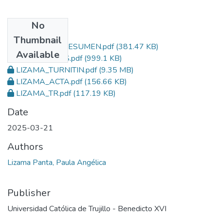
No
Files
Thumbnail
LIZAMA_TESIS RESUMEN.pdf
(381.47 KB)
Available
LIZAMA_TESIS.pdf
(999.1 KB)
LIZAMA_TURNITIN.pdf
(9.35 MB)
LIZAMA_ACTA.pdf
(156.66 KB)
LIZAMA_TR.pdf
(117.19 KB)
Date
2025-03-21
Authors
Lizama Panta, Paula Angélica
Publisher
Universidad Católica de Trujillo - Benedicto XVI