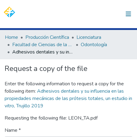
(current)
Log In
Communities & Collections
Home
Producción Científica
Licenciatura
Facultad de Ciencias de la Salud
Odontología
All of DSpace
Adhesivos dentales y su influencia en las propiedades mecánicas de las prótesis totales, un estudio in vitro, Trujillo 2019
Statistics
Request a copy of the file
Enter the following information to request a copy for the
following item:
Adhesivos dentales y su influencia en las
propiedades mecánicas de las prótesis totales, un estudio in
vitro, Trujillo 2019
Requesting the following file: LEON_TA.pdf
Name *