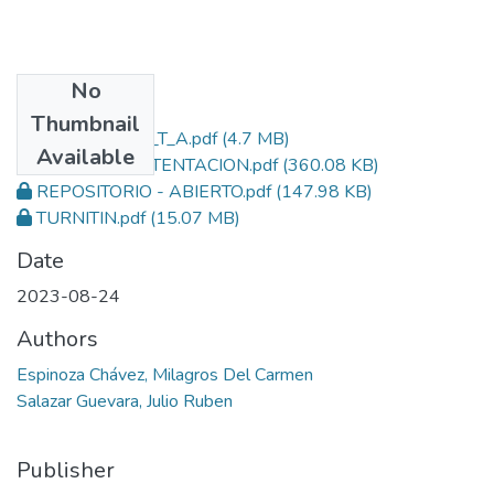
No
Files
Thumbnail
40212104317B_T_A.pdf
(4.7 MB)
Available
ACTA DE SUSTENTACION.pdf
(360.08 KB)
REPOSITORIO - ABIERTO.pdf
(147.98 KB)
TURNITIN.pdf
(15.07 MB)
Date
2023-08-24
Authors
Espinoza Chávez, Milagros Del Carmen
Salazar Guevara, Julio Ruben
Publisher