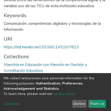
variable uso de las TICs de esta institución educativa
Keywords
Comunicación, competencias digitales y tecnologías de la
Información
URI
https://hdl.handle.net/20.500.14520/7823
Collections
Maestría en Educación con Mención en Gestión y
Acreditación Educativa
We collect and process your personal information for the
Full item page
following purposes:
Authentication, Preferences,
Acknowledgement and Statistics
.
To learn more, please read our
privacy policy
.
DSpace software
copyright © 2002-2026
LYRASIS
Cookie
Privacy
End User
Send
Customize
Decline
That's ok
settings
policy
Agreement
Feedback