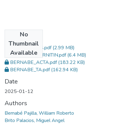
No
Files
Thumbnail
BERNABE_TESIS.pdf
(2.99 MB)
Available
BERNABE_TURNITIN.pdf
(6.4 MB)
BERNABE_ACTA.pdf
(183.22 KB)
BERNABE_TA.pdf
(162.94 KB)
Date
2025-01-12
Authors
Bernabé Pajilla, William Roberto
Brito Palacios, Miguel Angel