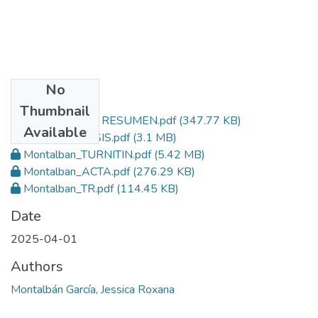
No
Files
Thumbnail
Montalban_TESIS RESUMEN.pdf
(347.77 KB)
Available
Montalban_TESIS.pdf
(3.1 MB)
Montalban_TURNITIN.pdf
(5.42 MB)
Montalban_ACTA.pdf
(276.29 KB)
Montalban_TR.pdf
(114.45 KB)
Date
2025-04-01
Authors
Montalbán García, Jessica Roxana