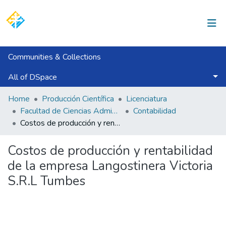
Log In
Communities & Collections
All of DSpace
Statistics
Home
Producción Científica
Licenciatura
Facultad de Ciencias Administrativas y Económicas
Contabilidad
Costos de producción y rentabilidad de la empresa Langostinera Victoria S.R.L Tumbes
Costos de producción y rentabilidad
de la empresa Langostinera Victoria
S.R.L Tumbes