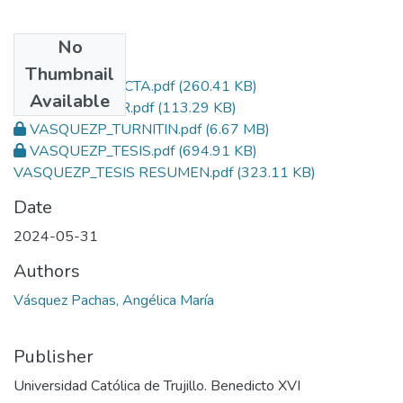
No
Files
Thumbnail
VASQUEZP_ACTA.pdf
(260.41 KB)
Available
VASQUEZP_TR.pdf
(113.29 KB)
VASQUEZP_TURNITIN.pdf
(6.67 MB)
VASQUEZP_TESIS.pdf
(694.91 KB)
VASQUEZP_TESIS RESUMEN.pdf
(323.11 KB)
Date
2024-05-31
Authors
Vásquez Pachas, Angélica María
Publisher
Universidad Católica de Trujillo. Benedicto XVI