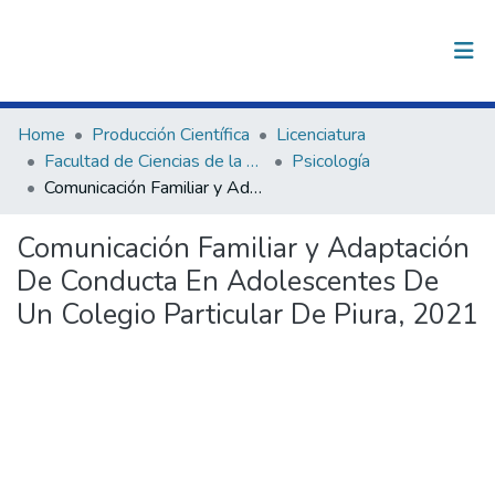
(current)
Log In
Communities & Collections
Home
Producción Científica
Licenciatura
Facultad de Ciencias de la Salud
Psicología
All of DSpace
Comunicación Familiar y Adaptación De Conducta En Adolescentes De Un Colegio Particular De Piura, 2021
Statistics
Comunicación Familiar y Adaptación
De Conducta En Adolescentes De
Un Colegio Particular De Piura, 2021