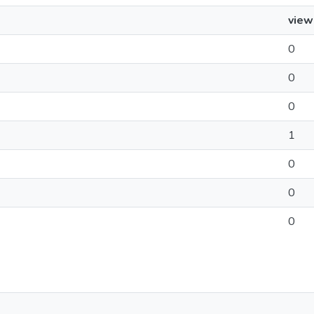
view
0
0
0
1
0
0
0