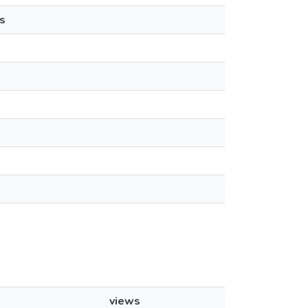
s
views