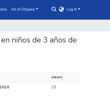
ions
All of DSpace
Log In
vo en niños de 3 años de
views
– 2020
25