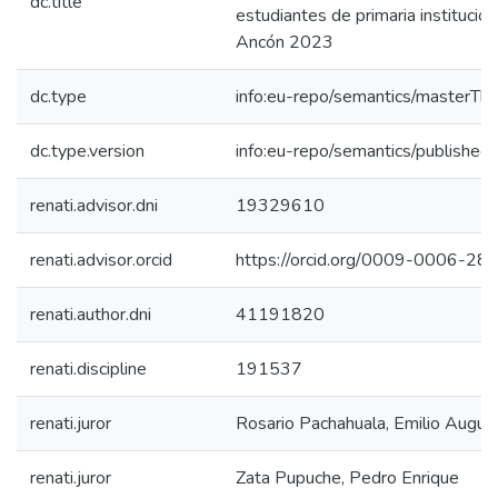
dc.title
estudiantes de primaria institución
Ancón 2023
dc.type
info:eu-repo/semantics/masterThe
dc.type.version
info:eu-repo/semantics/published
renati.advisor.dni
19329610
renati.advisor.orcid
https://orcid.org/0009-0006-2
renati.author.dni
41191820
renati.discipline
191537
renati.juror
Rosario Pachahuala, Emilio Augus
renati.juror
Zata Pupuche, Pedro Enrique