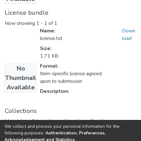
License bundle
Now showing
1 - 1 of 1
Name:
Down
license.txt
load
Size:
1.71 KB
Format:
No
Item-specific license agreed
Thumbnail
upon to submission
Available
Description:
Collections
Maestría en Educación con Mención en Gestión y
We collect and process your personal information for the
Acreditación Educativa
following purposes:
Authentication, Preferences,
Acknowledgement and Statistics
.