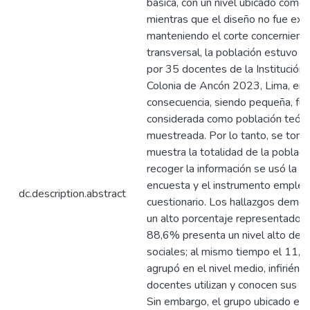
básica, con un nivel ubicado como e
mientras que el diseño no fue exp
manteniendo el corte concernient
transversal, la población estuvo i
por 35 docentes de la Institución
Colonia de Ancón 2023, Lima, en
consecuencia, siendo pequeña, fu
considerada como población teóri
muestreada. Por lo tanto, se tom
muestra la totalidad de la poblaci
recoger la información se usó la té
encuesta y el instrumento emplea
dc.description.abstract
cuestionario. Los hallazgos demo
un alto porcentaje representado c
88,6% presenta un nivel alto de h
sociales; al mismo tiempo el 11,
agrupó en el nivel medio, infirién
docentes utilizan y conocen sus ha
Sin embargo, el grupo ubicado en e