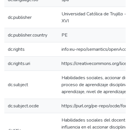
Universidad Católica de Trujillo -
dc.publisher
XVI
dc.publisher.country
PE
dc.rights
info:eu-repo/semantics/openAcce
dc.rights.uri
https://creativecommons.org/licen
Habilidades sociales, accionar disci
dc.subject
proceso de aprendizaje disciplina 
aprendizaje, nivel de aprendizaje
dc.subject.ocde
https://purl.org/pe-repo/ocde/for
Habilidades sociales del docente 
influencia en el accionar disciplinar