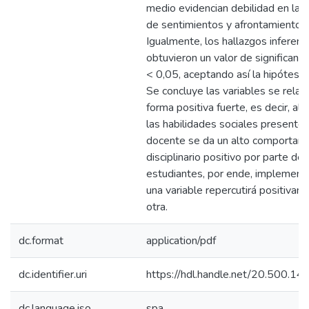
medio evidencian debilidad en las
de sentimientos y afrontamiento d
Igualmente, los hallazgos inferenc
obtuvieron un valor de significanc
< 0,05, aceptando así la hipótesis 
Se concluye las variables se relac
forma positiva fuerte, es decir, al
las habilidades sociales presentes
docente se da un alto comportam
disciplinario positivo por parte de 
estudiantes, por ende, implement
una variable repercutirá positivam
otra.
dc.format
application/pdf
dc.identifier.uri
https://hdl.handle.net/20.500.1
dc.language.iso
spa