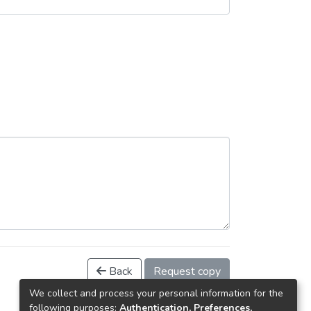
Back
Request copy
We collect and process your personal information for the
following purposes:
Authentication, Preferences,