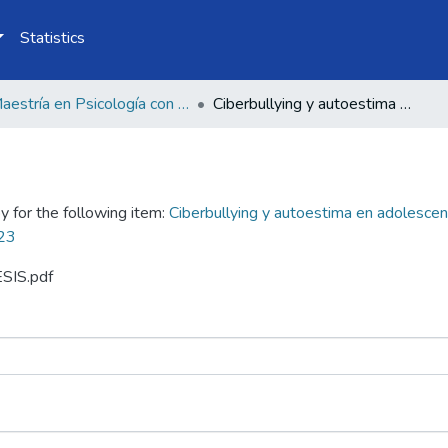
Statistics
Maestría en Psicología con Mención en: Psicología Clínica y de la Salud
Ciberbullying y autoestima en adolescentes agresores de una institución educativa estatal del distrito de Santa Cruz Cajamarca 2023
y for the following item:
Ciberbullying y autoestima en adolescen
023
ESIS.pdf