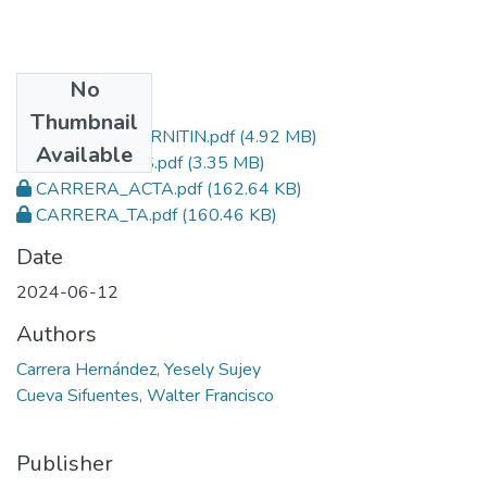
No
Files
Thumbnail
CARRERA_TURNITIN.pdf
(4.92 MB)
Available
CARRERA_TESIS.pdf
(3.35 MB)
CARRERA_ACTA.pdf
(162.64 KB)
CARRERA_TA.pdf
(160.46 KB)
Date
2024-06-12
Authors
Carrera Hernández, Yesely Sujey
Cueva Sifuentes, Walter Francisco
Publisher