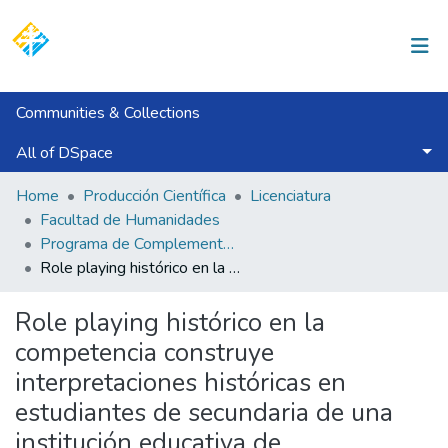
Log In
Communities & Collections
All of DSpace
Statistics
Home
Producción Científica
Licenciatura
Facultad de Humanidades
Programa de Complementación Pedagógica Universitaria
Role playing histórico en la competencia construye interpretaciones históricas en estudiantes de secundaria de una institución educativa de Tambogrande 2025
Role playing histórico en la
competencia construye
interpretaciones históricas en
estudiantes de secundaria de una
institución educativa de