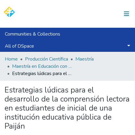
Log In
Communities & Collections
All of DSpace
Statistics
Home
Producción Científica
Maestría
Maestría en Educación con Mención en Gestión y Acreditación Educativa
Estrategias lúdicas para el desarrollo de la comprensión lectora en estudiantes de inicial de una institución educativa pública de Paiján
Estrategias lúdicas para el
desarrollo de la comprensión lectora
en estudiantes de inicial de una
institución educativa pública de
Paiján