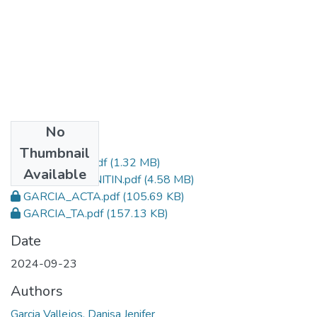
No
Files
Thumbnail
GARCIA_TESIS.pdf
(1.32 MB)
Available
GARCIA_TURNITIN.pdf
(4.58 MB)
GARCIA_ACTA.pdf
(105.69 KB)
GARCIA_TA.pdf
(157.13 KB)
Date
2024-09-23
Authors
Garcia Vallejos, Danisa Jenifer