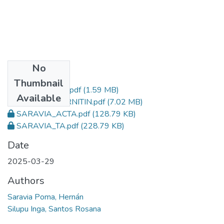
No
Files
Thumbnail
SARAVIA_TESIS.pdf
(1.59 MB)
Available
SARAVIA_TURNITIN.pdf
(7.02 MB)
SARAVIA_ACTA.pdf
(128.79 KB)
SARAVIA_TA.pdf
(228.79 KB)
Date
2025-03-29
Authors
Saravia Poma, Hernán
Silupu Inga, Santos Rosana