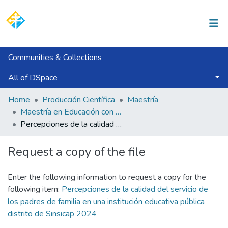
Log In
Communities & Collections
All of DSpace
Statistics
Home
Producción Científica
Maestría
Maestría en Educación con Mención en Gestión y Acreditación Educativa
Percepciones de la calidad del servicio de los padres de familia en una institución educativa pública distrito de Sinsicap 2024
Request a copy of the file
Enter the following information to request a copy for the
following item:
Percepciones de la calidad del servicio de
los padres de familia en una institución educativa pública
distrito de Sinsicap 2024