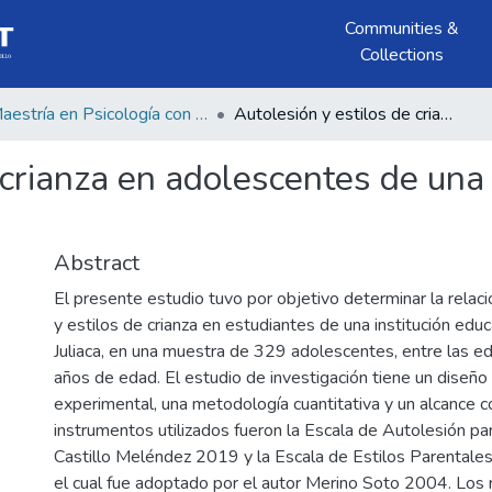
Communities &
Collections
Maestría en Psicología con Mención en: Psicología Clínica y de la Salud
Autolesión y estilos de crianza en adolescentes de una institución educativa pública de Juliaca 2023
 crianza en adolescentes de una 
Abstract
El presente estudio tuvo por objetivo determinar la relaci
y estilos de crianza en estudiantes de una institución educ
Juliaca, en una muestra de 329 adolescentes, entre las 
años de edad. El estudio de investigación tiene un diseño
experimental, una metodología cuantitativa y un alcance co
instrumentos utilizados fueron la Escala de Autolesión p
Castillo Meléndez 2019 y la Escala de Estilos Parental
el cual fue adoptado por el autor Merino Soto 2004. Los 