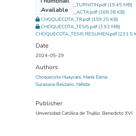
Thumbnail
CHOQUECOTA_TURNITIN.pdf
(19.45 MB)
Available
CHOQUECOTA_ACTA.pdf
(168.38 KB)
CHOQUECOTA_TR.pdf
(159.25 KB)
CHOQUECOTA_TESIS.pdf
(3.92 MB)
CHOQUECOTA_TESIS RESUMEN.pdf
(231.5 
Date
2024-05-29
Authors
Choquecota Huaycani, María Elena
Sucasaca Belizario, Nélida
Publisher
Universidad Católica de Trujillo. Benedicto XVI