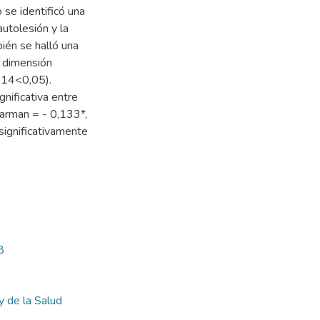
 se identificó una
autolesión y la
ién se halló una
a dimensión
014<0,05).
gnificativa entre
earman = - 0,133*,
significativamente
8
y de la Salud