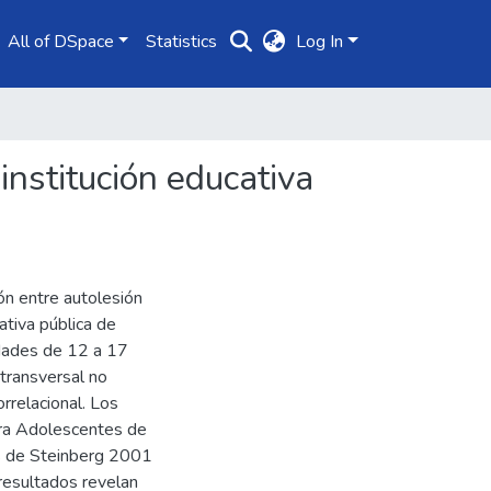
All of DSpace
Statistics
Log In
institución educativa
ón entre autolesión
ativa pública de
edades de 12 a 17
 transversal no
rrelacional. Los
ara Adolescentes de
es de Steinberg 2001
resultados revelan