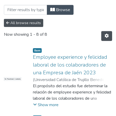
Browsing Maestría en Gestión del Talen
Browse
All browse results
Now showing
1 - 8 of 8
Item
Employee experience y felicidad
laboral de los colaboradores de
una Empresa de Jaén 2023
(
Universidad Católica de Trujillo Benedicto
No Thumbnail Available
XVI. Fondo Editorial
El propósito del estudio fue determinar la
,
2023-11-15
)
Cruz
Cruz, Sheylla Elizabeth
relación de employee experience y felicidad
;
Cruzado Paredes,
Patricia del Carmen
laboral de los colaboradores de una
;
Castillo Contreras,
Genara Antonia
empresa de Jaén 2023, por lo que se
;
-
Show more
empleó la línea metodológica de carácter